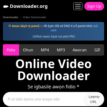
Downloader.org
Sign Up
Downloader
Video Downloader
Fi àwọn ààyè rẹ pamọ́
— ifẹ́ ẹ̀yàn ọ̀fẹ́ atí DNS tí a fi pamọ́ nínú
ns6.
com
Ṣàfikún àwọn ààyè-iṣẹ́ pẹlú PRO
Fidio
Ohun
MP4
MP3
Aworan
GIF
Online Video
Downloader
Ṣe igbasilẹ awọn fidio *
Lẹẹmọ
URL