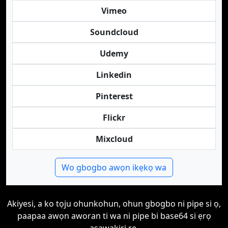
Vimeo
Soundcloud
Udemy
Linkedin
Pinterest
Flickr
Mixcloud
Wo gbogbo awọn ikẹkọ wa
Akiyesi, a ko tọju ohunkohun, ohun gbogbo ni pipe si ọ,
paapaa awọn aworan ti wa ni pipe bi base64 si ẹrọ