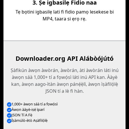
3. Ṣe igbasilẹ Fidio naa
Tẹ bọtini igbasilẹ lati fi fidio pamọ lesekese bi
MP4, taara si ẹrọ rẹ.
Downloader.org API Alábòójútó
Ṣàfikún àwọn àwòrán, àwòrán, àti àwòrán láti inú
àwọn sáà 1,000+ tí a fọwọ́sì láti inú API kan. Ààyè
kan, àwọn aago-ìtàn àwọn pánẹ́ẹ̀lì, àwọn ìṣàfilọ́lẹ̀
JSON tí a lè fi hàn.
1,000+ àwọn sáà tí a fọwọ́sì
Àwọn ààyè-iṣẹ́ ìparí
JSON Tí A Fẹ̀
Ìṣàmúlò-ètò Aṣàfilọ́lẹ̀