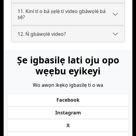
11. Kiní tí o bá ṣẹlẹ̀ tí video gbàwọlé bá
ṣẹ́?
12. Ń gbàwọlé video?
Ṣe igbasilẹ lati oju opo
wẹẹbu eyikeyi
Wo awọn ikẹkọ igbasilẹ ti o wa
Facebook
Instagram
X