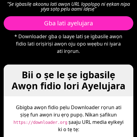
"Ṣe igbasilẹ akoonu lati awọn URL lọpọlọpọ ni ẹẹkan nipa
yiya sọtọ pẹlu aami idẹsẹ"
Gba lati ayelujara
* Downloader gba ọ laaye lati ṣe igbasilẹ awọn
fidio lati oriṣiriṣi awọn oju opo wẹẹbu ni iyara
ati irọrun.
Bii o ṣe le ṣe igbasilẹ
Awọn fidio lori Ayelujara
Gbigba awọn fidio pẹlu Downloader rọrun ati
ṣiṣẹ fun awọn iru ẹrọ pupọ. Nìkan ṣafikun
ṣaaju URL media eyikeyi
https://downloader.org
ki o tẹ tẹ: