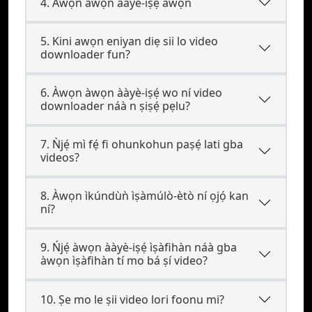
4. Àwọn àwọn ààyè-iṣẹ́ àwọn
5. Kini awọn eniyan diẹ sii lo video
downloader fun?
6. Àwọn àwọn ààyè-iṣẹ́ wo ní video
downloader náà n ṣiṣẹ́ pẹlu?
7. Ǹjẹ́ mì fẹ́ fi ohunkohun paṣẹ́ lati gba
videos?
8. Àwọn ìkúndùǹ ìṣàmúlò-ètò ní ọjọ́ kan
ní?
9. Ńjẹ́ àwọn ààyè-iṣẹ́ ìṣàfihàn náà gba
àwọn ìṣàfihàn tí mo bá ṣí video?
10. Ṣe mo le ṣii video lori foonu mi?