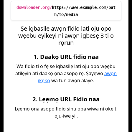
downloader.org/
https://www.example.com/pat
h/to/media
Ṣe igbasilẹ awọn fidio lati oju opo
wẹẹbu eyikeyi ni awọn igbesẹ 3 ti o
rọrun
1. Daakọ URL fidio naa
Wa fidio ti o fẹ ṣe igbasilẹ lati oju opo wẹẹbu
atilẹyin ati daakọ ọna asopọ rẹ. Ṣayẹwo
awọn
ikẹkọ
wa fun awọn alaye.
2. Lẹẹmọ URL Fidio naa
Lẹẹmọ ọna asopọ fidio sinu ọpa wiwa ni oke ti
oju-iwe yii.