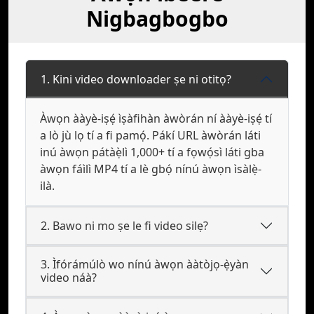
Nigbagbogbo
1. Kini video downloader ṣe ni otitọ?
Àwọn ààyè-iṣẹ́ ìṣàfihàn àwòrán ní ààyè-iṣẹ́ tí
a lò jù lọ tí a fi pamọ́. Pákí URL àwòrán láti
inú àwọn pátàẹ̀lì 1,000+ tí a fọwọ́sì láti gba
àwọn fáìlì MP4 tí a lè gbọ́ nínú àwọn ìsàlẹ̀-
ilà.
2. Bawo ni mo ṣe le fi video silẹ?
3. Ìfórámúlò wo nínú àwọn ààtòjọ-ẹ̀yàn
video náà?