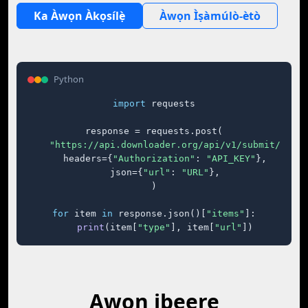
Ka Àwọn Àkọsílẹ̀
Àwọn Ìṣàmúlò-ètò
Python
import
 requests

response = requests.post(

"https://api.downloader.org/api/v1/submit/"
,

    headers={
"Authorization"
: 
"API_KEY"
},

    json={
"url"
: 
"URL"
},

)

for
 item 
in
 response.json()[
"items"
]:

print
(item[
"type"
], item[
"url"
])
Awọn ibeere