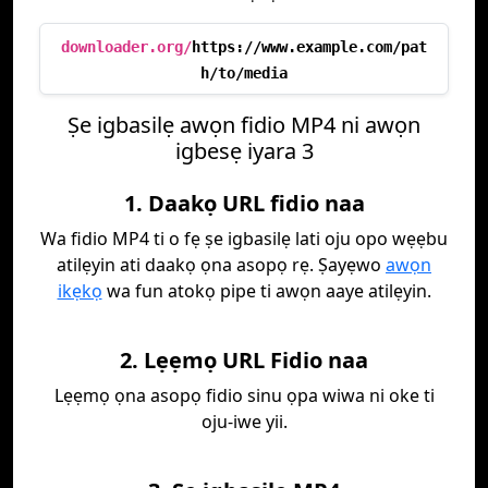
downloader.org/
https://www.example.com/pat
h/to/media
Ṣe igbasilẹ awọn fidio MP4 ni awọn
igbesẹ iyara 3
1. Daakọ URL fidio naa
Wa fidio MP4 ti o fẹ ṣe igbasilẹ lati oju opo wẹẹbu
atilẹyin ati daakọ ọna asopọ rẹ. Ṣayẹwo
awọn
ikẹkọ
wa fun atokọ pipe ti awọn aaye atilẹyin.
2. Lẹẹmọ URL Fidio naa
Lẹẹmọ ọna asopọ fidio sinu ọpa wiwa ni oke ti
oju-iwe yii.