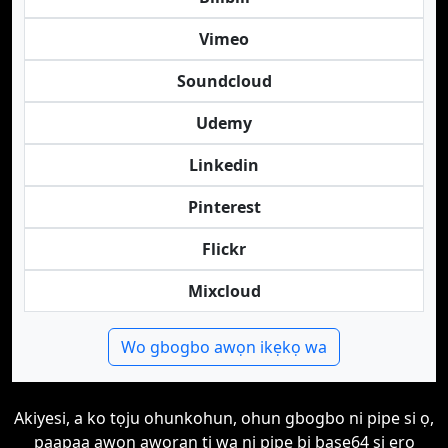
Vimeo
Soundcloud
Udemy
Linkedin
Pinterest
Flickr
Mixcloud
Wo gbogbo awọn ikẹkọ wa
Akiyesi, a ko tọju ohunkohun, ohun gbogbo ni pipe si ọ,
paapaa awọn aworan ti wa ni pipe bi base64 si ẹrọ