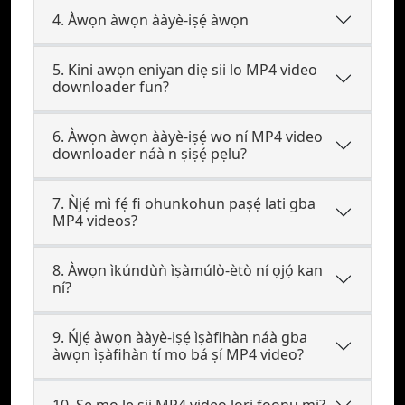
4. Àwọn àwọn ààyè-iṣẹ́ àwọn
5. Kini awọn eniyan diẹ sii lo MP4 video
downloader fun?
6. Àwọn àwọn ààyè-iṣẹ́ wo ní MP4 video
downloader náà n ṣiṣẹ́ pẹlu?
7. Ǹjẹ́ mì fẹ́ fi ohunkohun paṣẹ́ lati gba
MP4 videos?
8. Àwọn ìkúndùǹ ìṣàmúlò-ètò ní ọjọ́ kan
ní?
9. Ńjẹ́ àwọn ààyè-iṣẹ́ ìṣàfihàn náà gba
àwọn ìṣàfihàn tí mo bá ṣí MP4 video?
10. Ṣe mo le ṣii MP4 video lori foonu mi?