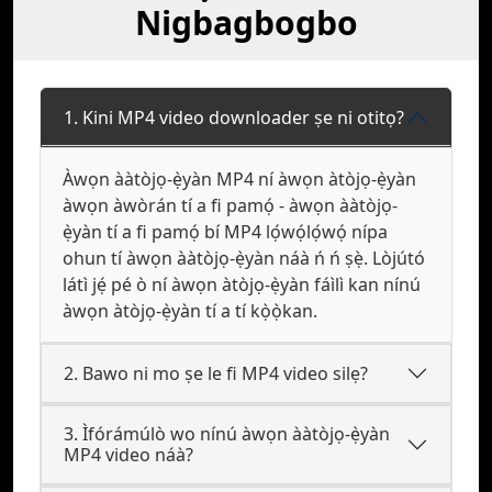
Nigbagbogbo
1. Kini MP4 video downloader ṣe ni otitọ?
Àwọn ààtòjọ-ẹ̀yàn MP4 ní àwọn àtòjọ-ẹ̀yàn
àwọn àwòrán tí a fi pamọ́ - àwọn ààtòjọ-
ẹ̀yàn tí a fi pamọ́ bí MP4 lọ́wọ́lọ́wọ́ nípa
ohun tí àwọn ààtòjọ-ẹ̀yàn náà ń ń ṣẹ̀. Lòjútó
látì jẹ́ pé ò ní àwọn àtòjọ-ẹ̀yàn fáìlì kan nínú
àwọn àtòjọ-ẹ̀yàn tí a tí kọ̀ọ̀kan.
2. Bawo ni mo ṣe le fi MP4 video silẹ?
3. Ìfórámúlò wo nínú àwọn ààtòjọ-ẹ̀yàn
MP4 video náà?