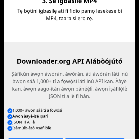
3. Ṣe igbasilẹ MP4
Tẹ bọtini igbasilẹ ati fi fidio pamọ lesekese bi
MP4, taara si ẹrọ rẹ.
Downloader.org API Alábòójútó
Ṣàfikún àwọn àwòrán, àwòrán, àti àwòrán láti inú
àwọn sáà 1,000+ tí a fọwọ́sì láti inú API kan. Ààyè
kan, àwọn aago-ìtàn àwọn pánẹ́ẹ̀lì, àwọn ìṣàfilọ́lẹ̀
JSON tí a lè fi hàn.
1,000+ àwọn sáà tí a fọwọ́sì
Àwọn ààyè-iṣẹ́ ìparí
JSON Tí A Fẹ̀
Ìṣàmúlò-ètò Aṣàfilọ́lẹ̀