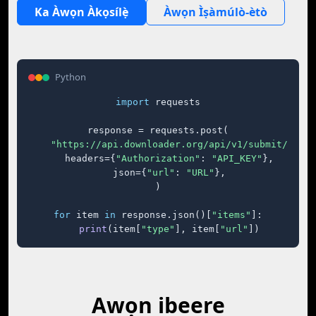
Ka Àwọn Àkọsílẹ̀
Àwọn Ìṣàmúlò-ètò
Python
import
 requests

response = requests.post(

"https://api.downloader.org/api/v1/submit/"
,

    headers={
"Authorization"
: 
"API_KEY"
},

    json={
"url"
: 
"URL"
},

)

for
 item 
in
 response.json()[
"items"
]:

print
(item[
"type"
], item[
"url"
])
Awọn ibeere