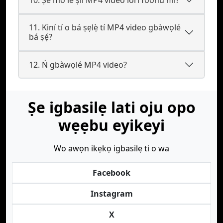
11. Kiní tí o bá ṣẹlẹ̀ tí MP4 video gbàwọlé
bá ṣẹ́?
12. Ń gbàwọlé MP4 video?
Ṣe igbasilẹ lati oju opo
wẹẹbu eyikeyi
Wo awọn ikẹkọ igbasilẹ ti o wa
Facebook
Instagram
X