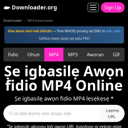
Downloader.org
Sign Up
Downloader
MP4 Downloader
Gba àwọn àmì-ìwé dómén
— free WHOIS privacy ati DNS ni
ns6. com
Ṣàfikún àwọn ààyè-iṣẹ́ pẹlú PRO
Fidio
Ohun
MP4
MP3
Aworan
GIF
Ṣe igbasilẹ Awọn
fidio MP4 Online
Ṣe igbasilẹ awọn fidio MP4 lẹsẹkẹsẹ *
Lẹẹmọ
URL
"Ṣe igbasilẹ akoonu lati awọn URL lọpọlọpọ ni ẹẹkan nipa