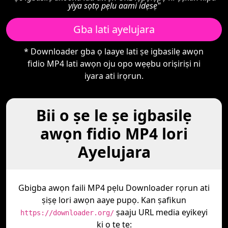
yiya sọtọ pẹlu aami idẹsẹ"
Gba lati ayelujara
* Downloader gba ọ laaye lati ṣe igbasilẹ awọn
fidio MP4 lati awọn oju opo wẹẹbu oriṣiriṣi ni
iyara ati irọrun.
Bii o ṣe le ṣe igbasilẹ
awọn fidio MP4 lori
Ayelujara
Gbigba awọn faili MP4 pẹlu Downloader rọrun ati
ṣiṣẹ lori awọn aaye pupọ. Kan ṣafikun
ṣaaju URL media eyikeyi
https://downloader.org/
ki o tẹ tẹ: