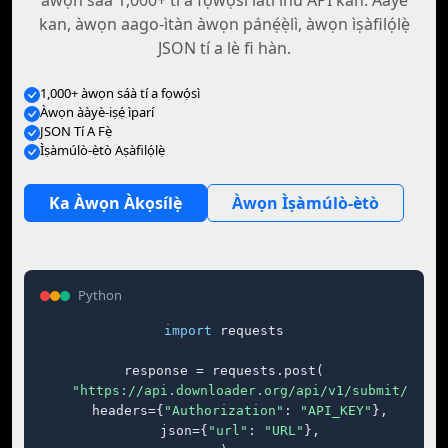
àwọn sáà 1,000+ tí a fọwọ́sì láti inú API kan. Ààyè
kan, àwọn aago-ìtàn àwọn pánẹ́ẹ̀lì, àwọn ìṣàfilọ́lẹ̀
JSON tí a lè fi hàn.
1,000+ àwọn sáà tí a fọwọ́sì
Àwọn ààyè-iṣẹ́ ìparí
JSON Tí A Fẹ̀
Ìṣàmúlò-ètò Aṣàfilọ́lẹ̀
Ka Àwọn Àkọsílẹ̀
Àwọn Ìṣàmúlò-ètò
Python
import
 requests

response = requests.post(

"https://api.downloader.org/api/v1/submit/"
,

    headers={
"Authorization"
: 
"API_KEY"
},

    json={
"url"
: 
"URL"
},
