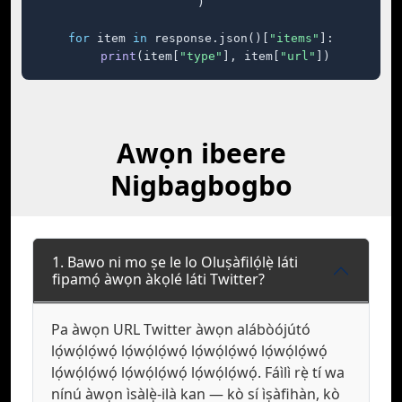
)

for
 item 
in
 response.json()[
"items"
]:

print
(item[
"type"
], item[
"url"
])
Awọn ibeere
Nigbagbogbo
1. Bawo ni mo ṣe le lo Oluṣàfilọ́lẹ̀ láti
fipamọ́ àwọn àkọlé láti Twitter?
Pa àwọn URL Twitter àwọn alábòójútó
lọ́wọ́lọ́wọ́ lọ́wọ́lọ́wọ́ lọ́wọ́lọ́wọ́ lọ́wọ́lọ́wọ́
lọ́wọ́lọ́wọ́ lọ́wọ́lọ́wọ́ lọ́wọ́lọ́wọ́. Fáìlì rẹ̀ tí wa
nínú àwọn ìsàlẹ̀-ilà kan — kò sí ìṣàfihàn, kò