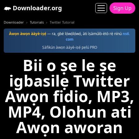
Downloader.org
Sign Up
Downloader
Tutorials
Twitter Tutorial
Àwọn àwọn ààyè-iṣẹ́
— ra, gbé lọ́wọ́lọ́wọ́, àti ìṣàmúlò-ètò rẹ̀ nínú
ns6.
com
Ṣàfikún àwọn ààyè-iṣẹ́ pẹlú PRO
Bii o ṣe le ṣe
igbasilẹ Twitter
Awọn fidio, MP3,
MP4, Olohun ati
Awọn aworan