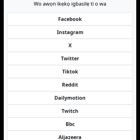
Wo awọn ikẹkọ igbasilẹ ti o wa
Facebook
Instagram
X
Twitter
Tiktok
Reddit
Dailymotion
Twitch
Bbc
Aljazeera