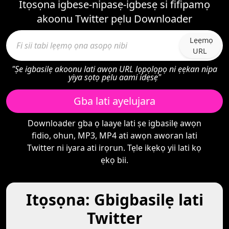
Itọsọna igbese-nipasẹ-igbesẹ si fifipamọ
akoonu Twitter pẹlu Downloader
Lẹẹmọ
URL
"Ṣe igbasilẹ akoonu lati awọn URL lọpọlọpọ ni ẹẹkan nipa
yiya sọtọ pẹlu aami idẹsẹ"
Gba lati ayelujara
Downloader gba ọ laaye lati ṣe igbasilẹ awọn
fidio, ohun, MP3, MP4 ati awọn aworan lati
Twitter ni iyara ati irọrun. Tẹle ikẹkọ yii lati kọ
ẹkọ bii.
Itọsọna: Gbigbasilẹ lati
Twitter