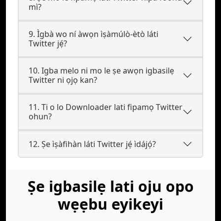
mì?
9. Ìgbà wo ní àwọn ìṣàmúlò-ètò láti
Twitter jẹ́?
10. Igba melo ni mo le ṣe awọn igbasilẹ
Twitter ni ọjọ kan?
11. Ti o lo Downloader lati fipamọ Twitter
ohun?
12. Ṣe ìṣàfihàn láti Twitter jẹ́ ìdájọ́?
Ṣe igbasilẹ lati oju opo
wẹẹbu eyikeyi