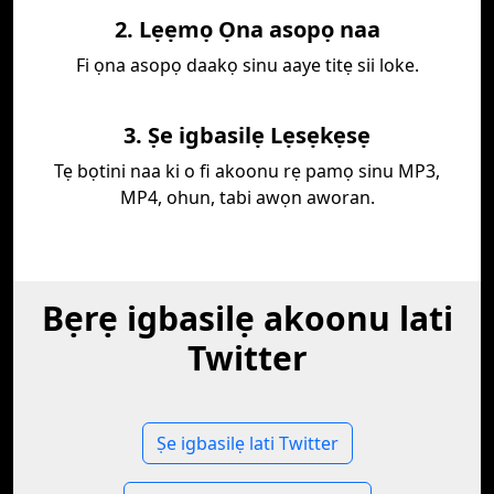
2. Lẹẹmọ Ọna asopọ naa
Fi ọna asopọ daakọ sinu aaye titẹ sii loke.
3. Ṣe igbasilẹ Lẹsẹkẹsẹ
Tẹ bọtini naa ki o fi akoonu rẹ pamọ sinu MP3,
MP4, ohun, tabi awọn aworan.
Bẹrẹ igbasilẹ akoonu lati
Twitter
Ṣe igbasilẹ lati Twitter