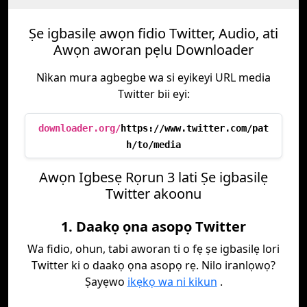
Ṣe igbasilẹ awọn fidio Twitter, Audio, ati
Awọn aworan pẹlu Downloader
Nìkan mura agbegbe wa si eyikeyi URL media
Twitter bii eyi:
downloader.org/
https://www.twitter.com/pat
h/to/media
Awọn Igbesẹ Rọrun 3 lati Ṣe igbasilẹ
Twitter akoonu
1. Daakọ ọna asopọ Twitter
Wa fidio, ohun, tabi aworan ti o fẹ ṣe igbasilẹ lori
Twitter ki o daakọ ọna asopọ rẹ. Nilo iranlọwọ?
Ṣayẹwo
ikẹkọ wa ni kikun
.