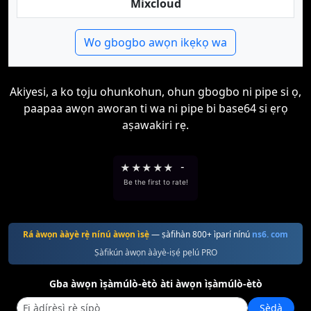
Mixcloud
Wo gbogbo awọn ikẹkọ wa
Akiyesi, a ko tọju ohunkohun, ohun gbogbo ni pipe si ọ,
paapaa awọn aworan ti wa ni pipe bi base64 si ẹrọ
aṣawakiri rẹ.
★
★
★
★
★
-
Be the first to rate!
Rá àwọn ààyè rẹ̀ nínú àwọn ìsẹ̀
— ṣàfihàn 800+ ìparí nínú
ns6. com
Ṣàfikún àwọn ààyè-iṣẹ́ pẹlú PRO
Gba àwọn ìṣàmúlò-ètò àti àwọn ìṣàmúlò-ètò
Ṣẹ̀dà