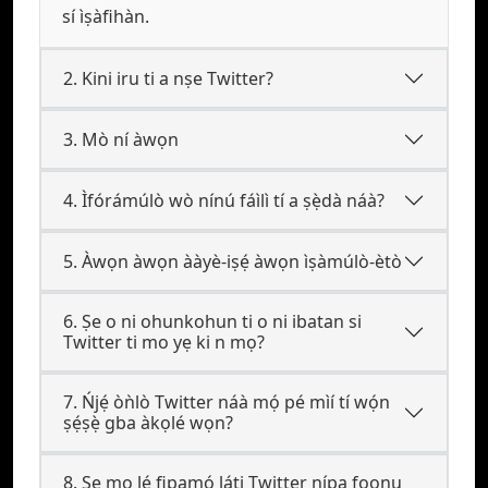
sí ìṣàfihàn.
2. Kini iru ti a nṣe Twitter?
3. Mò ní àwọn
4. Ìfórámúlò wò nínú fáìlì tí a ṣẹ̀dà náà?
5. Àwọn àwọn ààyè-iṣẹ́ àwọn ìṣàmúlò-ètò
6. Ṣe o ni ohunkohun ti o ni ibatan si
Twitter ti mo yẹ ki n mọ?
7. Ńjẹ́ òǹlò Twitter náà mọ́ pé mìí tí wọ́n
ṣẹ́ṣẹ̀ gba àkọlé wọn?
8. Ṣe mo lé fipamọ́ láti Twitter nípa foonu