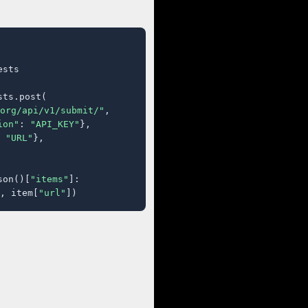
sts

ts.post(

org/api/v1/submit/"
,

ion"
: 
"API_KEY"
},

 
"URL"
},

son()[
"items"
]:

, item[
"url"
])