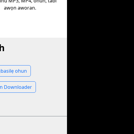
inu MP3, MP4, ohun, tabi
awọn aworan.
ch
basilẹ ohun
an Downloader