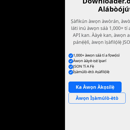
Downloader.o
Alábòójú
Ṣàfikún àwọn àwòrán, àwòr
láti inú àwọn sáà 1,000+ tí a
API kan. Ààyè kan, àwọn a
pánẹ́ẹ̀lì, àwọn ìṣàfilọ́lẹ̀ JS
1,000+ àwọn sáà tí a fọwọ́sì
Àwọn ààyè-iṣẹ́ ìparí
JSON Tí A Fẹ̀
Ìṣàmúlò-ètò Aṣàfilọ́lẹ̀
Ka Àwọn Àkọsílẹ̀
Àwọn Ìṣàmúlò-ètò