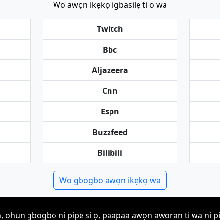
Wo awọn ikẹkọ igbasilẹ ti o wa
Twitch
Bbc
Aljazeera
Cnn
Espn
Buzzfeed
Bilibili
Wo gbogbo awọn ikẹkọ wa
, ohun gbogbo ni pipe si ọ, paapaa awọn aworan ti wa ni pi