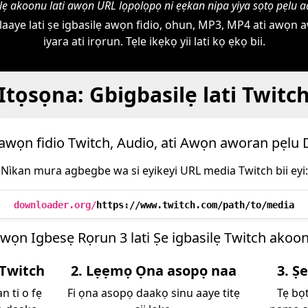
ilẹ akoonu lati awọn URL lọpọlọpọ ni ẹẹkan nipa yiya sọtọ pẹlu a
aye lati ṣe igbasilẹ awọn fidio, ohun, MP3, MP4 ati awọn a
iyara ati irọrun. Tẹle ikẹkọ yii lati kọ ẹkọ bii.
Itọsọna: Gbigbasilẹ lati Twitc
 awọn fidio Twitch, Audio, ati Awọn aworan pẹl
Nìkan mura agbegbe wa si eyikeyi URL media Twitch bii eyi:
downloader.org/
https://www.twitch.com/path/to/media
wọn Igbesẹ Rọrun 3 lati Ṣe igbasilẹ Twitch akoo
 Twitch
2. Lẹẹmọ Ọna asopọ naa
3. Ṣ
n ti o fẹ
Fi ọna asopọ daakọ sinu aaye titẹ
Tẹ bọt