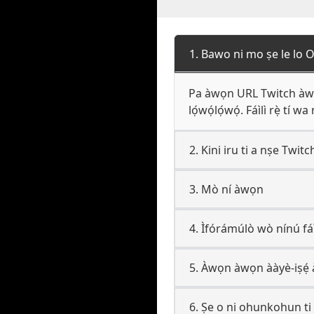
1. Bawo ni mo ṣe le lo Oluṣ
Pa àwọn URL Twitch àwọn al
lọ́wọ́lọ́wọ́. Fáìlì rẹ̀ tí wa
2. Kini iru ti a nṣe Twitc
3. Mò ní àwọn
4. Ìfórámúlò wò nínú fáì
5. Àwọn àwọn ààyè-iṣẹ́ a
6. Ṣe o ni ohunkohun ti 