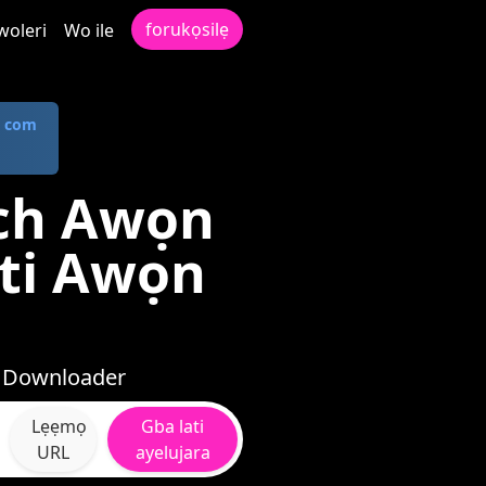
forukọsilẹ
woleri
Wo ile
. com
itch Awọn
ati Awọn
u Downloader
Lẹẹmọ
Gba lati
URL
ayelujara