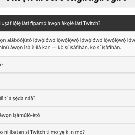
àfilọ́lẹ̀ láti fipamọ́ àwọn àkọlé láti Twitch?
ábòójútó lọ́wọ́lọ́wọ́ lọ́wọ́lọ́wọ́ lọ́wọ́lọ́wọ́ lọ́wọ́lọ́wọ́ lọ́wọ
 nínú àwọn ìsàlẹ̀-ilà kan — kò sí ìṣàfihàn, kò sí ìṣàfihàn.
h?
lì tí a ṣẹ̀dà náà?
̀wọn ìṣàmúlò-ètò
o ni ibatan si Twitch ti mo yẹ ki n mọ?