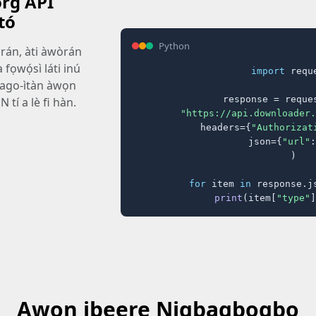
rg API
tó
Python
án, àti àwòrán
 fọwọ́sì láti inú
import
 reque
ago-ìtàn àwọn
response = reques
ON tí a lè fi hàn.
"https://api.downloader.
    headers={
"Authorizat
    json={
"url"
:
)

for
 item 
in
 response.j
print
(item[
"type"
]
Awọn ibeere Nigbagbogbo