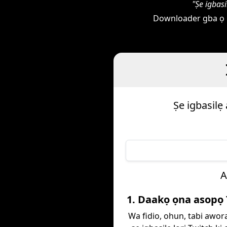
"Ṣe igbas
Downloader gba ọ la
Ṣe igbasilẹ
A
1. Daakọ ọna asopọ
Wa fidio, ohun, tabi awora