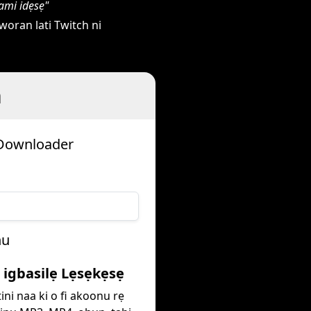
ami idẹsẹ"
woran lati Twitch ni
h
u Downloader
nu
e igbasilẹ Lẹsẹkẹsẹ
ini naa ki o fi akoonu rẹ