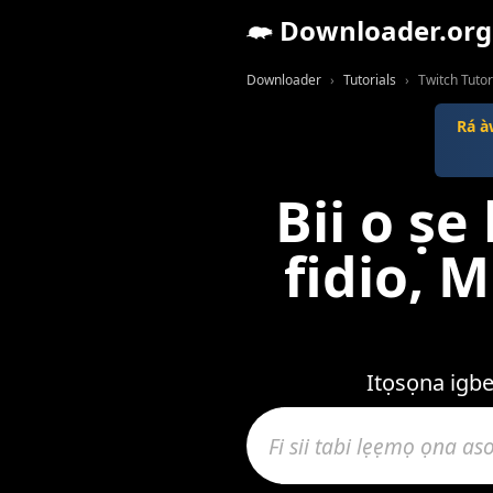
Downloader.org
Downloader
Tutorials
Twitch Tutor
Rá à
Bii o ṣe
fidio, 
Itọsọna igb