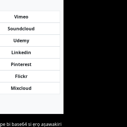
Vimeo
Soundcloud
Udemy
Linkedin
Pinterest
Flickr
Mixcloud
pe bi base64 si ẹrọ aṣawakiri