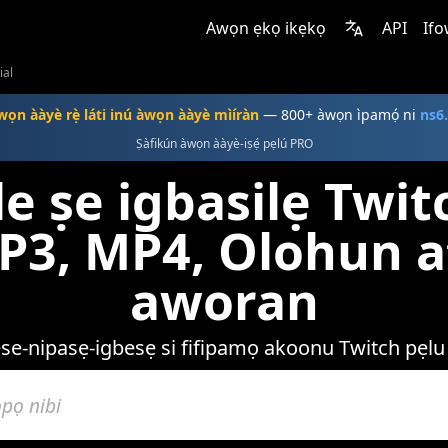
Awọn ẹkọ ikẹkọ
API
Ifo
ial
wọn ààyè rẹ̀ láti inú àwọn ààyè mìíràn
— 800+ àwọn ìpamọ́ ni
ns6
Ṣàfikún àwọn ààyè-iṣẹ́ pẹlú PRO
 le ṣe igbasilẹ Tw
MP3, MP4, Olohun 
aworan
ese-nipasẹ-igbesẹ si fifipamọ akoonu Twitch pẹl