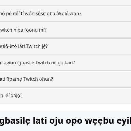
 mọ́ pé mìí tí wọ́n ṣẹ́ṣẹ̀ gba àkọlé wọn?
 Twitch nípa foonu mì?
́lò-ètò láti Twitch jẹ́?
ṣe awọn igbasilẹ Twitch ni ọjọ kan?
lati fipamọ Twitch ohun?
 jẹ́ ìdájọ́?
igbasilẹ lati oju opo wẹẹbu eyi