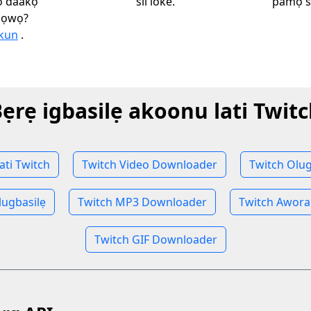
 o daakọ
sii loke.
pamọ s
nlọwọ?
ikun
.
ẹrẹ igbasilẹ akoonu lati Twit
lati Twitch
Twitch Video Downloader
Twitch Olug
lugbasilẹ
Twitch MP3 Downloader
Twitch Awor
Twitch GIF Downloader