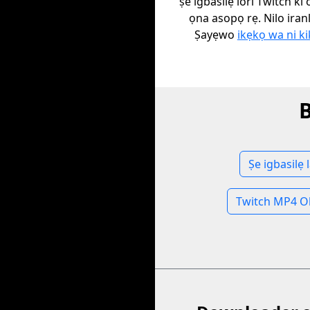
ṣe igbasilẹ lori Twitch ki
ọna asopọ rẹ. Nilo ira
Ṣayẹwo
ikẹkọ wa ni k
B
Ṣe igbasilẹ 
Twitch MP4 O