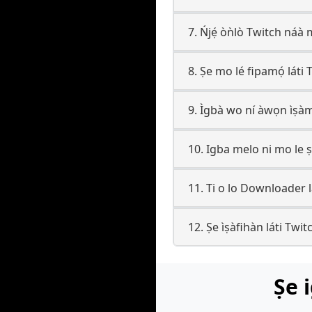
7. Ńjẹ́ òǹlò Twitch náà
8. Ṣe mo lé fipamọ́ láti
9. Ìgbà wo ní àwọn ìṣàmu
10. Igba melo ni mo le 
11. Ti o lo Downloader 
12. Ṣe ìṣàfihàn láti Twitch
Ṣe 