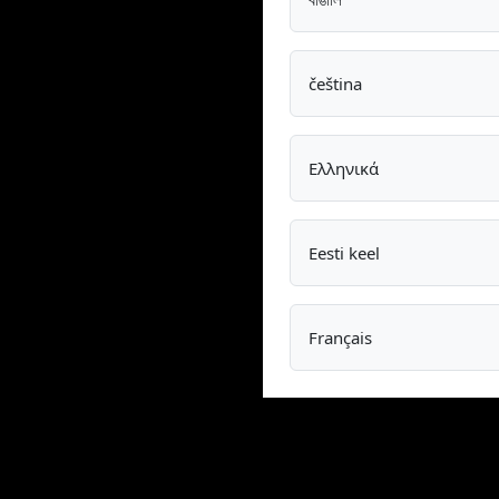
čeština
Ελληνικά
Eesti keel
Français