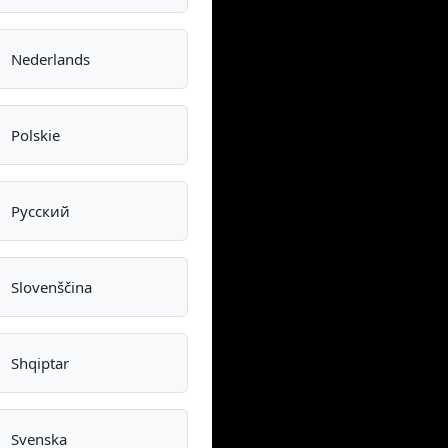
Nederlands
Polskie
Pусский
Slovenščina
Shqiptar
Svenska