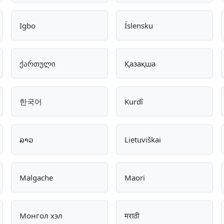
Igbo
Íslensku
ქართული
Қазақша
한국어
Kurdî
ລາວ
Lietuviškai
Malgache
Maori
Монгол хэл
मराठी