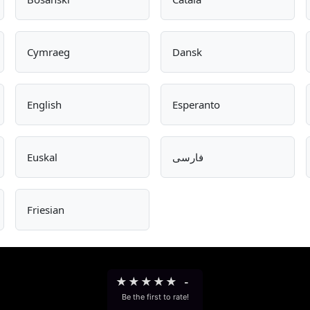
Cymraeg
Dansk
English
Esperanto
Euskal
فارسی
Friesian
★
★
★
★
★
-
Be the first to rate!