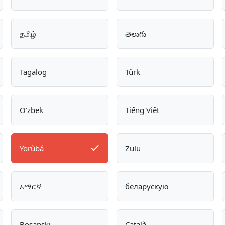
தமிழ்
తెలుగు
Tagalog
Türk
O'zbek
Tiếng Việt
Yorùbá
Zulu
አማርኛ
беларускую
Bosanski
Català