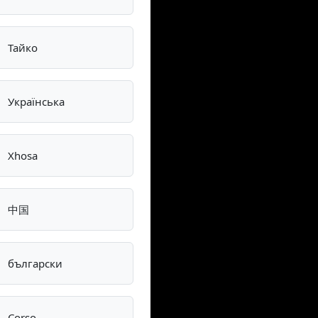
Тайко
Українська
Xhosa
中国
български
Corso