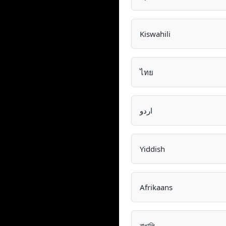
Kiswahili
ไทย
اردو
Yiddish
Afrikaans
বাঙালি