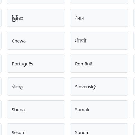
မြန်မာ
नेपाल
Chewa
ਪੰਜਾਬੀ
Português
Română
සිංහල
Slovenský
Shona
Somali
Sesoto
Sunda