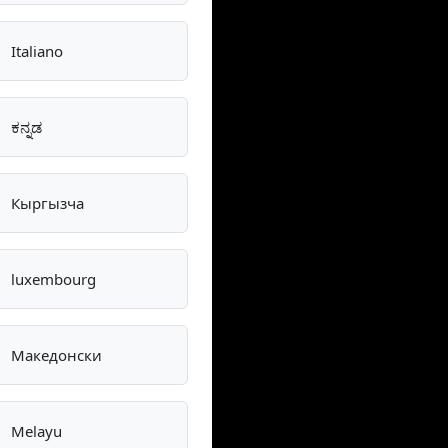
Italiano
ಕನ್ನಡ
Кыргызча
luxembourg
Македонски
Melayu