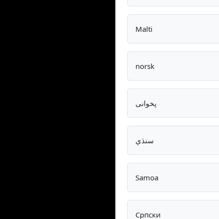
Malti
norsk
پخوانی
سنڌي
Samoa
Српски