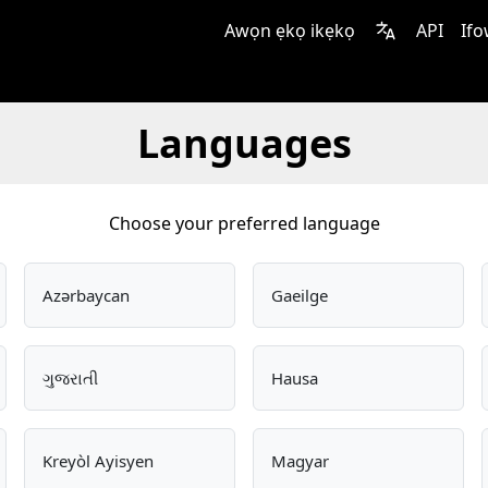
Awọn ẹkọ ikẹkọ
API
Ifo
Languages
Choose your preferred language
Azərbaycan
Gaeilge
ગુજરાતી
Hausa
Kreyòl Ayisyen
Magyar